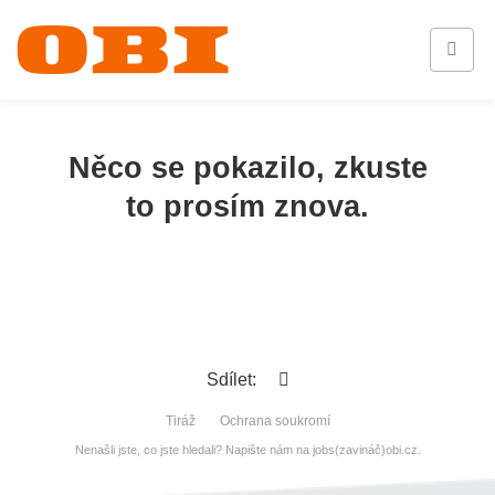
Něco se pokazilo, zkuste
to prosím znova.
Sdílet:
Tiráž
Ochrana soukromí
Nenašli jste, co jste hledali? Napište nám na jobs(zavináč)obi.cz.