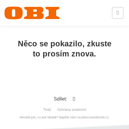
Něco se pokazilo, zkuste
to prosím znova.
Sdílet:
Tiráž
Ochrana soukromí
Nenašli jste, co jste hledali? Napište nám na jobs(zavináč)obi.cz.