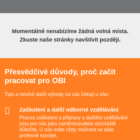
Momentálně nenabízíme žádná volná místa.
Zkuste naše stránky navštívit později.
Přesvědčivé důvody, proč začít
pracovat pro OBI
Tyto a mnohé další výhody na vás čekají u nás:
Zaškolení a další odborné vzdělávání
Proces zaškolení a přípravy a dalšího vzdělávání
jsou pro nás jako zaměstnavatele obzvláště
důležité. U nás máte vždy možnost se dále
profesně rozvíjet.