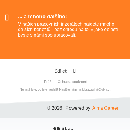
... a mnoho dalšího!
V našich pracovních inzerátech najdete mnoho
dalších benefitů - bez ohledu na to, v jaké oblasti
byste s námi spolupracovali.
Sdílet:
Tiráž
Ochrana soukromí
Nenašli jste, co jste hledali? Napište nám na jobs(zavináč)obi.cz.
© 2026 | Powered by
Alma Career